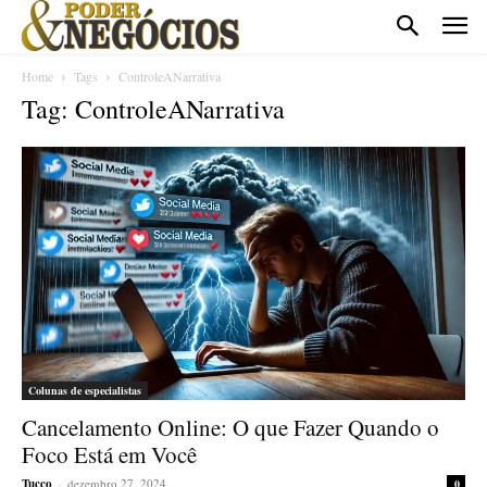
Home
Tags
ControleANarrativa
Tag: ControleANarrativa
Colunas de especialistas
Cancelamento Online: O que Fazer Quando o
Foco Está em Você
Tucco
-
dezembro 27, 2024
0