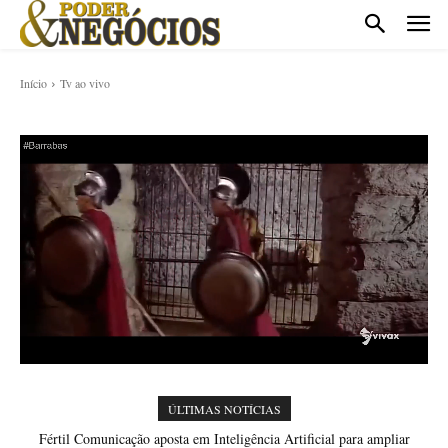
Início
Tv ao vivo
ÚLTIMAS NOTÍCIAS
Fértil Comunicação aposta em Inteligência Artificial para ampliar
Inteligência emocional não é um dom: ela pode ser desenvolvida na