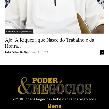
Colunas de especialistas
Aje: A Riqueza que Nasce do Trabalho e da
Honra…
Babá Olúwo Ifádíyà
-
abril 11, 2025
0
2025 © Poder & Negócios - Todos os direitos reservados.
Menu