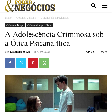
Início
Colunas e Blogs
Colunas de especialistas
Colunas e Blogs
Colunas de especialistas
A Adolescência Criminosa sob
a Ótica Psicanalítica
Por
Elizandra Souza
-
abril 30, 2025
357
0