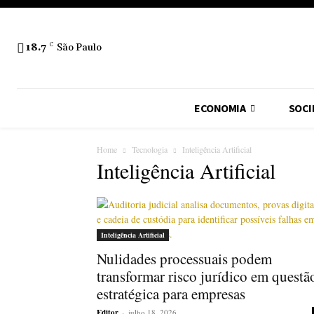
18.7
C
São Paulo
ECONOMIA
SOCI
Home
Tecnologia
Inteligência Artificial
Inteligência Artificial
Inteligência Artificial
Nulidades processuais podem
transformar risco jurídico em questã
estratégica para empresas
Editor
-
julho 18, 2026