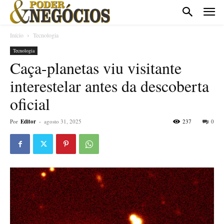
Início
Tecnologia
Tecnologia
Caça-planetas viu visitante
interestelar antes da descoberta
oficial
Por
Editor
-
agosto 31, 2025
237
0