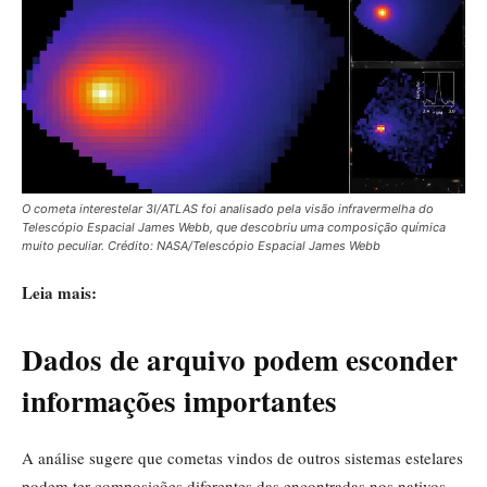
O cometa interestelar 3I/ATLAS foi analisado pela visão infravermelha do
Telescópio Espacial James Webb, que descobriu uma composição química
muito peculiar. Crédito: NASA/Telescópio Espacial James Webb
Leia mais:
Dados de arquivo podem esconder
informações importantes
A análise sugere que cometas vindos de outros sistemas estelares
podem ter composições diferentes das encontradas nos nativos.