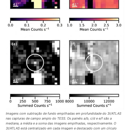
Imagens com subtração de fundo empilhadas em profundidade do 3I/ATLAS
nas capturas de campo amplo do TESS. Os painéis a/b, c/d e e/f são a
mediana, a média e a soma das imagens empilhadas, respectivamente. O
3I/ATLAS está centralizado em cada imagem e destacado com um círculo