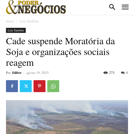
Início
Leia Também
Leia Também
Cade suspende Moratória da
Soja e organizações sociais
reagem
Por
Editor
-
agosto 19, 2025
273
0