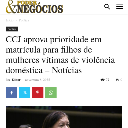
Início
Política
Política
CCJ aprova prioridade em
matrícula para filhos de
mulheres vítimas de violência
doméstica – Notícias
Por
Editor
-
novembro 8, 2025
77
0