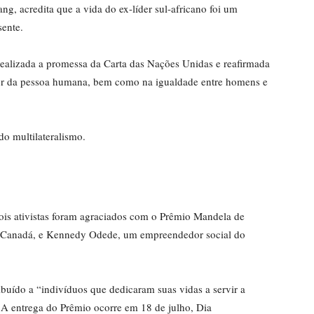
g, acredita que a vida do ex-líder sul-africano foi um
esente.
ealizada a promessa da Carta das Nações Unidas e reafirmada
lor da pessoa humana, bem como na igualdade entre homens e
 do multilateralismo.
dois ativistas foram agraciados com o Prêmio Mandela de
o Canadá, e Kennedy Odede, um empreendedor social do
buído a “indivíduos que dedicaram suas vidas a servir a
 A entrega do Prêmio ocorre em 18 de julho, Dia