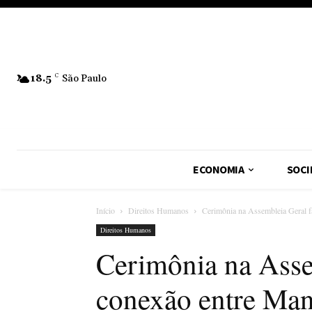
18.5
C
São Paulo
ECONOMIA
SOCI
Início
Direitos Humanos
Cerimônia na Assembleia Geral f
Direitos Humanos
Cerimônia na Asse
conexão entre Man