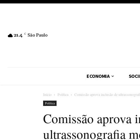
21.4
C
São Paulo
ECONOMIA
SOCI
Início
Política
Comissão aprova inclusão de ultrassonograf
Política
Comissão aprova i
ultrassonografia m