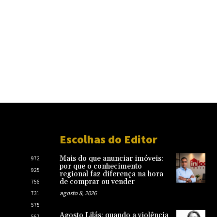
Escolhas do Editor
Mais do que anunciar imóveis:
972
por que o conhecimento
925
regional faz diferença na hora
de comprar ou vender
756
agosto 8, 2026
731
575
Agosto Lilás: quando a violência
567