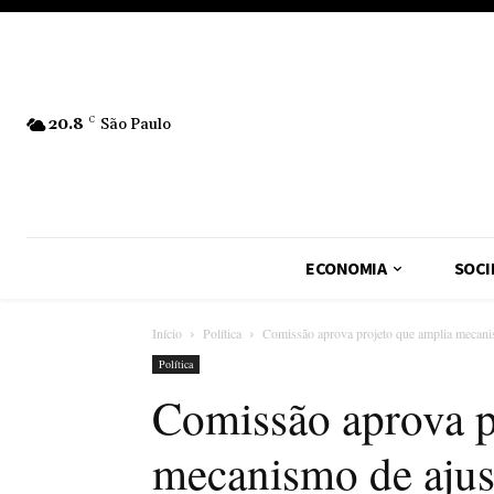
20.8
C
São Paulo
ECONOMIA
SOCI
Início
Política
Comissão aprova projeto que amplia mecanism
Política
Comissão aprova p
mecanismo de ajus