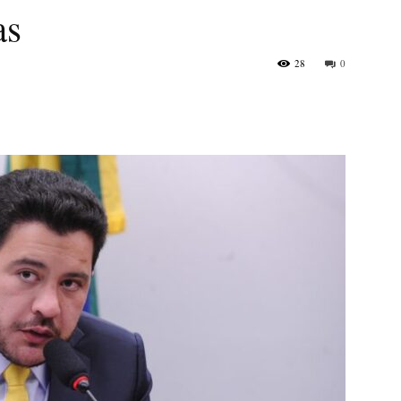
as
28
0