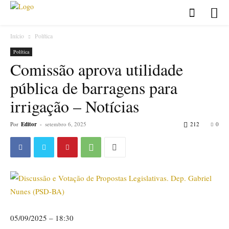
Início
Política
Política
Comissão aprova utilidade
pública de barragens para
irrigação – Notícias
Por
Editor
-
setembro 6, 2025
212
0
05/09/2025 – 18:30