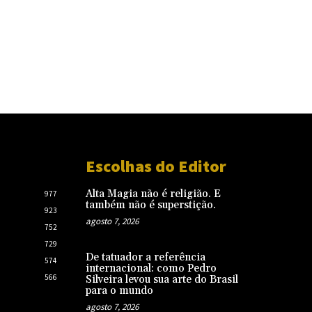
Escolhas do Editor
Alta Magia não é religião. E
977
também não é superstição.
923
agosto 7, 2026
752
729
De tatuador a referência
574
internacional: como Pedro
566
Silveira levou sua arte do Brasil
para o mundo
agosto 7, 2026