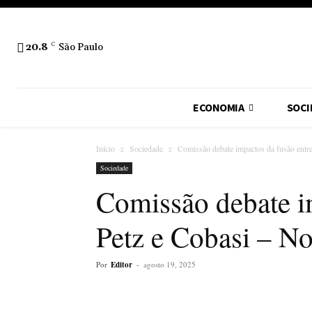
20.8
C
São Paulo
ECONOMIA
SOCI
Início
Sociedade
Comissão debate impactos da fusão entre
Sociedade
Comissão debate i
Petz e Cobasi – No
Por
Editor
-
agosto 19, 2025