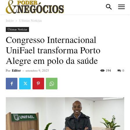
Início
Últimas Notícias
Últimas Notícias
Congresso Internacional
UniFael transforma Porto
Alegre em polo da saúde
Por
Editor
-
setembro 9, 2025
194
0