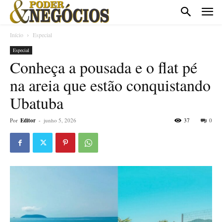
Início
Especial
Especial
Conheça a pousada e o flat pé
na areia que estão conquistando
Ubatuba
Por
Editor
-
junho 5, 2026
37
0