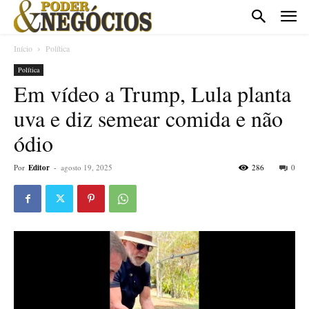
Início
Política
Política
Em vídeo a Trump, Lula planta
uva e diz semear comida e não
ódio
Por
Editor
-
agosto 19, 2025
286
0