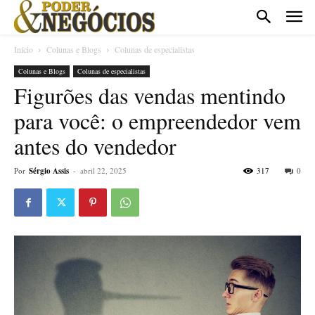
Início
Colunas e Blogs
Colunas de especialistas
Colunas e Blogs
Colunas de especialistas
Figurões das vendas mentindo
para você: o empreendedor vem
antes do vendedor
Por
Sérgio Assis
-
abril 22, 2025
317
0