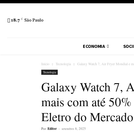
18.7
C
São Paulo
ECONOMIA
SOCI
Início
Tecnologia
Galaxy Watch 7, Air Fryer Mondial e m
Tecnologia
Galaxy Watch 7, A
mais com até 50%
Eletro do Mercado
Por
Editor
-
setembro 8, 2025