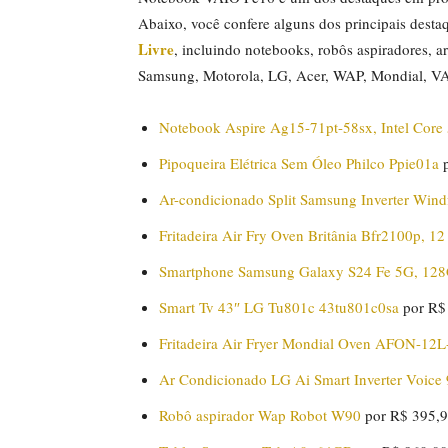
Abaixo, você confere alguns dos principais desta
Livre
, incluindo notebooks, robôs aspiradores, a
Samsung, Motorola, LG, Acer, WAP, Mondial, VAI
Notebook Aspire Ag15-71pt-58sx, Intel Cor
Pipoqueira Elétrica Sem Óleo Philco Ppie01a
p
Ar-condicionado Split Samsung Inverter Win
Fritadeira Air Fry Oven Britânia Bfr2100p, 12 
Smartphone Samsung Galaxy S24 Fe 5G, 12
Smart Tv 43″ LG Tu801c 43tu801c0sa
por R$
Fritadeira Air Fryer Mondial Oven AFON-12L
Ar Condicionado LG Ai Smart Inverter Voic
Robô aspirador Wap Robot W90
por R$ 395,