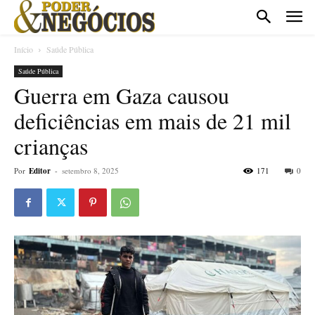
Início
Saúde Pública
Saúde Pública
Guerra em Gaza causou
deficiências em mais de 21 mil
crianças
Por
Editor
-
setembro 8, 2025
171
0