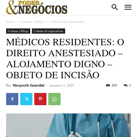
Início
Colunas e Blogs
Colunas de especialistas
Colunas e Blogs
Colunas de especialistas
MÉDICOS RESIDENTES: O
DIREITO ANESTESIADO –
ALOJAMENTO DIGNO –
OBJETO DE INCISÃO
Por
Margareth Zanardini
-
setembro 4, 2025
269
0