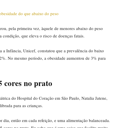
rou, pela primeira vez, àquele de menores abaixo do peso
 condição, que eleva o risco de doenças fatais.
a Infância, Unicef, constatou que a prevalência do baixo
,2%. No mesmo período, a obesidade aumentou de 3% para
5 cores no prato
trica do Hospital do Coração em São Paulo, Natalia Jatene,
brada para as crianças.
or dia, então em cada refeição, e uma alimentação balanceada.
 5 cores no prato. Eu acho que é uma coisa que facilita muito.