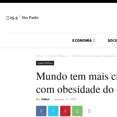
25.3
C
São Paulo
ECONOMIA
SOCI
Início
Saúde Pública
Mundo tem mais crianças diagnostic
Saúde Pública
Mundo tem mais cr
com obesidade do 
Por
Editor
-
setembro 13, 2025