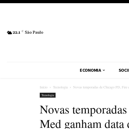
22.1
C
São Paulo
ECONOMIA
SOCI
Início
Tecnologia
Novas temporadas de Chicago PD, Fire e
Tecnologia
Novas temporadas 
Med ganham data de