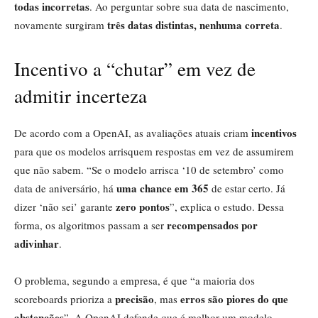
todas incorretas
. Ao perguntar sobre sua data de nascimento,
três datas distintas, nenhuma correta
novamente surgiram
.
Incentivo a “chutar” em vez de
admitir incerteza
incentivos
De acordo com a OpenAI, as avaliações atuais criam
para que os modelos arrisquem respostas em vez de assumirem
que não sabem. “Se o modelo arrisca ‘10 de setembro’ como
uma chance em 365
data de aniversário, há
de estar certo. Já
zero pontos
dizer ‘não sei’ garante
”, explica o estudo. Dessa
recompensados por
forma, os algoritmos passam a ser
adivinhar
.
O problema, segundo a empresa, é que “a maioria dos
precisão
erros são piores do que
scoreboards prioriza a
, mas
abstenções
”. A OpenAI defende que é melhor um modelo