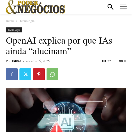
Início
Tecnologia
Tecnologia
OpenAI explica por que IAs
ainda “alucinam”
Por
Editor
-
setembro 5, 2025
221
0