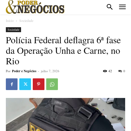
Início
Sociedade
Sociedade
Polícia Federal deflagra 6ª fase
da Operação Unha e Carne, no
Rio
Por
Poder e Negócios
-
julho 7, 2026
42
0