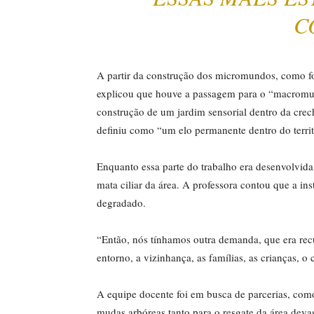
C
A partir da construção dos micromundos, como fo
explicou que houve a passagem para o “macromund
construção de um jardim sensorial dentro da cre
definiu como “um elo permanente dentro do territ
Enquanto essa parte do trabalho era desenvolvid
mata ciliar da área. A professora contou que a ins
degradado.
“Então, nós tínhamos outra demanda, que era rec
entorno, a vizinhança, as famílias, as crianças,
A equipe docente foi em busca de parcerias, com
mudas arbóreas tanto para o resgate da área dev