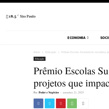
18.5
C
São Paulo
ECONOMIA
SOCI
Início
Educação
Prêmio Escolas Sustentáveis reconhece 
Educação
Prêmio Escolas Su
projetos que imp
Por
Poder e Negócios
-
setembro 21, 2025