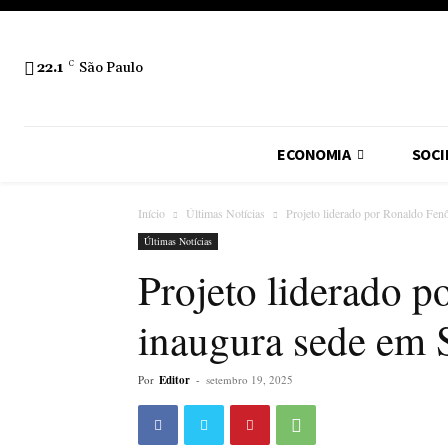
22.1
C
São Paulo
ECONOMIA
SOCI
Início
Últimas Notícias
Projeto liderado por Ronaldo Fe
Últimas Notícias
Projeto liderado 
inaugura sede em 
Por
Editor
-
setembro 19, 2025