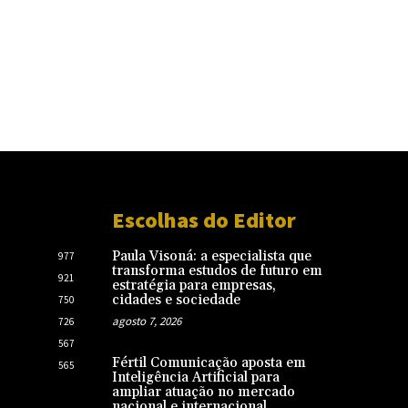
Escolhas do Editor
Paula Visoná: a especialista que
977
transforma estudos de futuro em
921
estratégia para empresas,
cidades e sociedade
750
agosto 7, 2026
726
567
Fértil Comunicação aposta em
565
Inteligência Artificial para
ampliar atuação no mercado
nacional e internacional