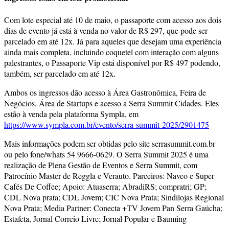
Com lote especial até 10 de maio, o passaporte com acesso aos dois
dias de evento já está à venda no valor de R$ 297, que pode ser
parcelado em até 12x. Já para aqueles que desejam uma experiência
ainda mais completa, incluindo coquetel com interação com alguns
palestrantes, o Passaporte Vip está disponível por R$ 497 podendo,
também, ser parcelado em até 12x.
Ambos os ingressos dão acesso à Área Gastronômica, Feira de
Negócios, Área de Startups e acesso a Serra Summit Cidades. Eles
estão à venda pela plataforma Sympla, em
https://www.sympla.com.br/evento/serra-summit-2025/2901475
Mais informações podem ser obtidas pelo site serrasummit.com.br
ou pelo fone/whats 54 9666-0629. O Serra Summit 2025 é uma
realização de Plena Gestão de Eventos e Serra Summit, com
Patrocínio Master de Reggla e Verauto. Parceiros: Naveo e Super
Cafés De Coffee; Apoio: Atuaserra; AbradiRS; compratri; GP;
CDL Nova prata; CDL Jovem; CIC Nova Prata; Sindilojas Regional
Nova Prata; Media Partner: Conecta +TV Jovem Pan Serra Gaúcha;
Estafeta, Jornal Correio Livre; Jornal Popular e Bauming