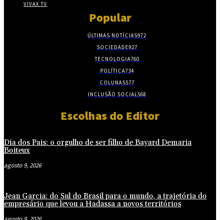
VIVAX TV
Popular
ÚLTIMAS NOTÍCIAS
972
SOCIEDADE
927
TECNOLOGIA
760
POLÍTICA
734
COLUNAS
577
INCLUSÃO SOCIAL
568
Escolhas do Editor
Dia dos Pais: o orgulho de ser filho de Bayard Demaria
Boiteux
agosto 9, 2026
Jean Garcia: do Sul do Brasil para o mundo, a trajetória do
empresário que levou a Hadassa a novos territórios
agosto 9, 2026