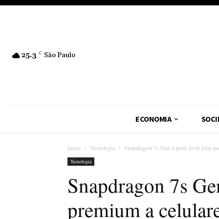
25.3
C
São Paulo
ECONOMIA
SOCI
Início
Tecnologia
Snapdragon 7s Gen 4 pode levar telas pr
Tecnologia
Snapdragon 7s Gen
premium a celulare