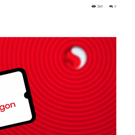
263
0