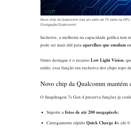
Novo chip da Qualcomm traz um salto de 7% tanto na GPU
Divulgação/Qualcomm)
Inclusive, a melhoria na capacidade gráfica tem m
aparelhos que emulam c
pode ser mais útil para
Low Light Vision
Outro destaque é o recurso
, q
então, essa função era exclusiva dos chips topo 
Novo chip da Qualcomm mantém c
O Snapdragon 7s Gen 4 preserva funções já con
fotos de até 200 megapixels
Suporte a
;
Quick Charge 4+
Carregamento rápido
(de 0