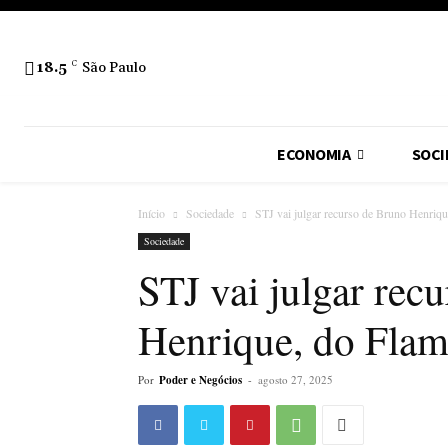
18.5
C
São Paulo
ECONOMIA
SOCI
Início
Sociedade
STJ vai julgar recurso de Bruno Henriqu
Sociedade
STJ vai julgar rec
Henrique, do Flame
Por
Poder e Negócios
-
agosto 27, 2025