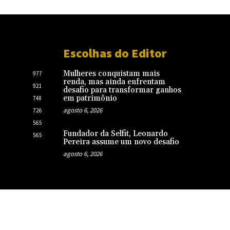
Escolhas do Editor
Mulheres conquistam mais
977
renda, mas ainda enfrentam
921
desafio para transformar ganhos
em patrimônio
748
agosto 6, 2026
726
565
Fundador da Selfit, Leonardo
565
Pereira assume um novo desafio
agosto 6, 2026