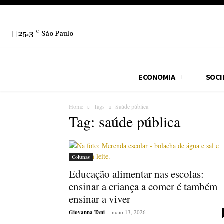
25.3
C
São Paulo
ECONOMIA
SOCI
Home
Tags
Saúde pública
Tag: saúde pública
Colunas
Educação alimentar nas escolas:
ensinar a criança a comer é também
ensinar a viver
Giovanna Tani
-
maio 13, 2026