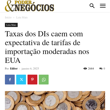
Início
Leia Mais
Leia Mais
Taxas dos DIs caem com
expectativa de tarifas de
importação moderadas nos
EUA
Por
Editor
-
janeiro 6, 2025
2684
0