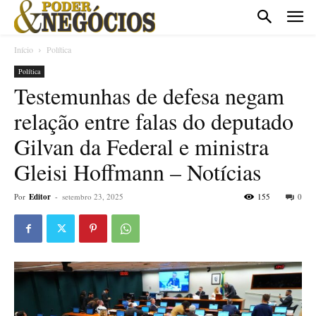
Início
Política
Política
Testemunhas de defesa negam
relação entre falas do deputado
Gilvan da Federal e ministra
Gleisi Hoffmann – Notícias
Por
Editor
-
setembro 23, 2025
155
0