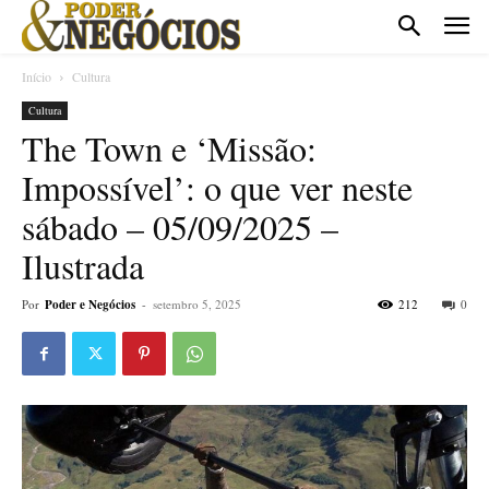
Início
Cultura
Cultura
The Town e ‘Missão:
Impossível’: o que ver neste
sábado – 05/09/2025 –
Ilustrada
Por
Poder e Negócios
-
setembro 5, 2025
212
0