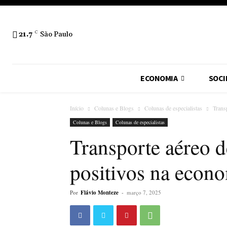
21.7
C
São Paulo
ECONOMIA
SOCI
Início
Colunas e Blogs
Colunas de especialistas
Trans
Colunas e Blogs
Colunas de especialistas
Transporte aéreo d
positivos na econo
Por
Flávio Monteze
-
março 7, 2025