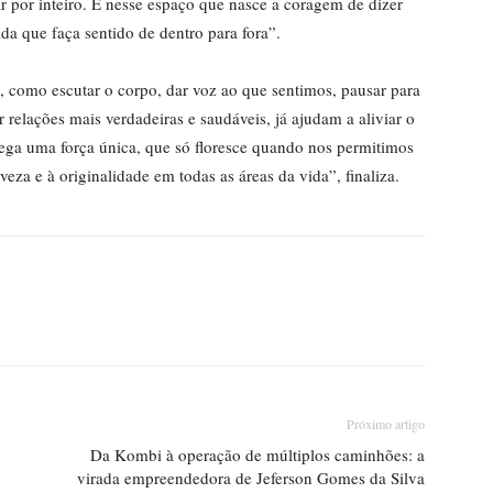
rar por inteiro. É nesse espaço que nasce a coragem de dizer
ida que faça sentido de dentro para fora”.
s, como escutar o corpo, dar voz ao que sentimos, pausar para
 relações mais verdadeiras e saudáveis, já ajudam a aliviar o
rega uma força única, que só floresce quando nos permitimos
eza e à originalidade em todas as áreas da vida”, finaliza.
Próximo artigo
Da Kombi à operação de múltiplos caminhões: a
virada empreendedora de Jeferson Gomes da Silva