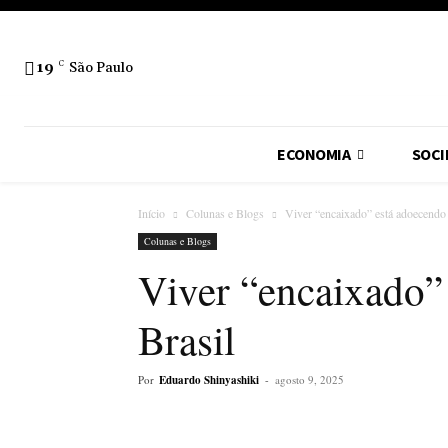
19
C
São Paulo
ECONOMIA
SOCI
Início
Colunas e Blogs
Viver “encaixado” está adoecendo 
Colunas e Blogs
Viver “encaixado”
Brasil
Por
Eduardo Shinyashiki
-
agosto 9, 2025