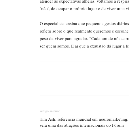
atender às expectativas alheias, voltamos a respi
‘não’, de ocupar o próprio lugar e de viver uma v
O especialista ensina que pequenos gestos diário
refletir sobre o que realmente queremos e escolher
peso de viver para agradar. “Cada um de nós car
ser quem somos. É aí que a exaustão dá lugar à lev
Artigo anterior
Tim Ash, referência mundial em neuromarketing,
será uma das atrações internacionais do Fórum