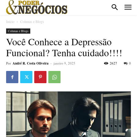
Início
Colunas e Blogs
Colunas e Blogs
Você Conhece a Depressão
Funcional? Tenha cuidado!!!!
Por
André R. Costa Oliveira
-
janeiro 9, 2025
2627
0