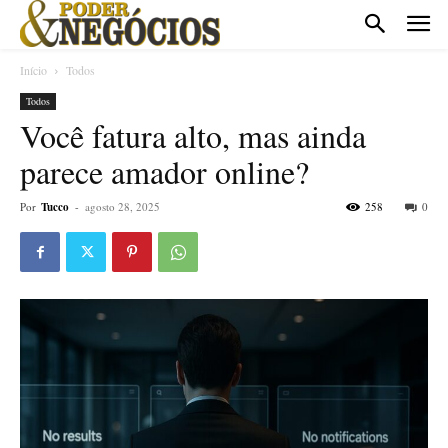
Início
Todos
Todos
Você fatura alto, mas ainda
parece amador online?
Por
Tucco
-
agosto 28, 2025
258
0