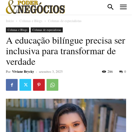
Início
Colunas e Blogs
Colunas de especialistas
Colunas e Blogs
Colunas de especialistas
A educação bilíngue precisa ser
inclusiva para transformar de
verdade
Por
Viviane Brycky
-
setembro 3, 2025
286
0