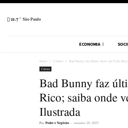
21.7
C
São Paulo
ECONOMIA
SOCI
Início
Cultura
Bad Bunny faz último show em Porto Rico; 
Cultura
Bad Bunny faz últ
Rico; saiba onde v
Ilustrada
Por
Poder e Negócios
-
setembro 20, 2025