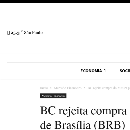
25.3
C
São Paulo
ECONOMIA
SOCI
Início
Mercado Financeiro
BC rejeita compra do Master p
Mercado Financeiro
BC rejeita compra
de Brasília (BRB)