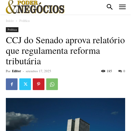
Início
Política
Política
CCJ do Senado aprova relatório
que regulamenta reforma
tributária
Por
Editor
-
setembro 17, 2025
185
0