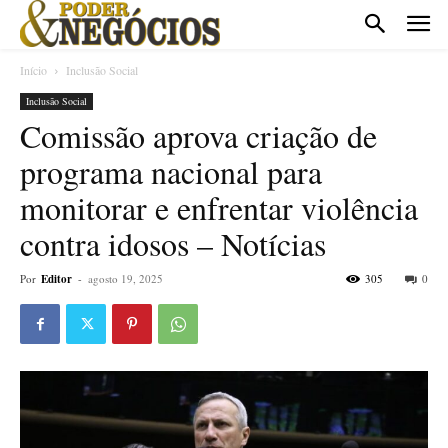
Início
Inclusão Social
Inclusão Social
Comissão aprova criação de
programa nacional para
monitorar e enfrentar violência
contra idosos – Notícias
Por
Editor
-
agosto 19, 2025
305
0