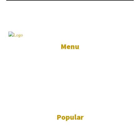
2025 © Poder & Negócios - Todos os direitos reservados.
Menu
ECONOMIA
SOCIEDADE
POLÍTICA
COLUNAS E BLOGS
ÚLTIMAS NOTÍCIAS
VIVAX TV
Popular
ÚLTIMAS NOTÍCIAS
972
SOCIEDADE
923