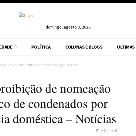
domingo, agosto 9, 2026
EDADE
POLÍTICA
COLUNAS E BLOGS
ÚLTIMAS
ação em concurso público de condenados por racismo...
proibição de nomeação
co de condenados por
ia doméstica – Notícias
140
0