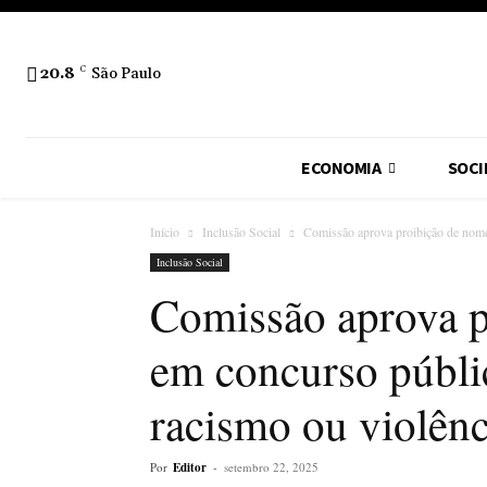
20.8
C
São Paulo
ECONOMIA
SOCI
Início
Inclusão Social
Comissão aprova proibição de nome
Inclusão Social
Comissão aprova 
em concurso públi
racismo ou violênc
Por
Editor
-
setembro 22, 2025