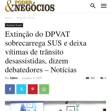
Início
Inclusão Social
Inclusão Social
Extinção do DPVAT
sobrecarrega SUS e deixa
vítimas de trânsito
desassistidas, dizem
debatedores – Notícias
Por
Editor
-
setembro 9, 2025
202
0