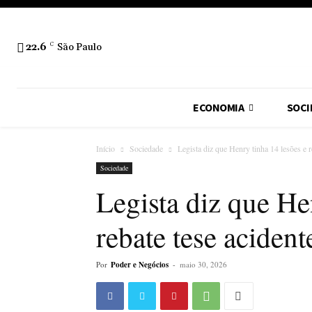
22.6
C
São Paulo
ECONOMIA
SOCI
Início
Sociedade
Legista diz que Henry tinha 14 lesões e r
Sociedade
Legista diz que He
rebate tese aciden
Por
Poder e Negócios
-
maio 30, 2026