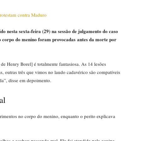
do nesta sexta-feira (29) na sessão de julgamento do caso
no corpo do menino foram provocadas antes da morte por
 de Henry Borel] é totalmente fantasiosa. As 14 lesões
as, outras três que vimos no laudo cadavérico são compatíveis
ida”, disse em depoimento.
al
erimentos no corpo do menino, enquanto o perito explicava
lhos e acabou passando mal. Ela foi atendida pela equipe