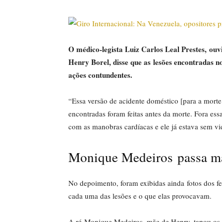
O médico-legista Luiz Carlos Leal Prestes, ouvi
Henry Borel, disse que as lesões encontradas 
ações contundentes.
“Essa versão de acidente doméstico [para a morte
encontradas foram feitas antes da morte. Fora ess
com as manobras cardíacas e ele já estava sem v
Monique Medeiros passa m
No depoimento, foram exibidas ainda fotos dos f
cada uma das lesões e o que elas provocavam.
A ré Monique Medeiros, mãe de Henry, tapou os o