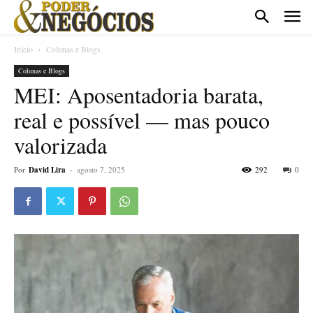
Início
Colunas e Blogs
Colunas e Blogs
MEI: Aposentadoria barata,
real e possível — mas pouco
valorizada
Por
David Lira
-
agosto 7, 2025
292
0