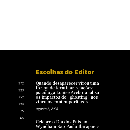
Escolhas do Editor
Quando desaparecer virou uma
972
forma de terminar relações:
923
psicóloga Louise Avelar analisa
os impactos do “ghosting” nos
752
vínculos contemporâneos
729
agosto 8, 2026
575
566
Celebre o Dia dos Pais no
Wyndham São Paulo Ibirapuera