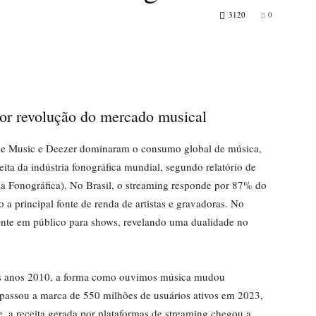
3120
0
ior revolução do mercado musical
ple Music e Deezer dominaram o consumo global de música,
ita da indústria fonográfica mundial, segundo relatório de
ia Fonográfica). No Brasil, o streaming responde por 87% do
a principal fonte de renda de artistas e gravadoras. No
mente em público para shows, revelando uma dualidade no
dos anos 2010, a forma como ouvimos música mudou
rapassou a marca de 550 milhões de usuários ativos em 2023,
, a receita gerada por plataformas de streaming chegou a