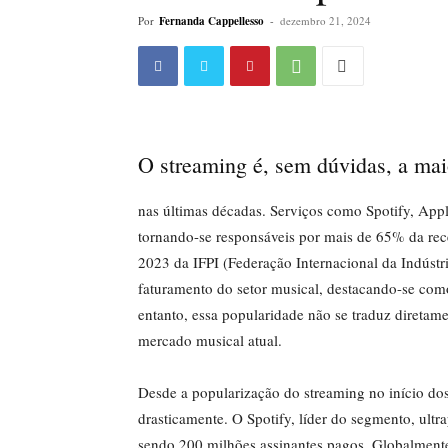
Por
Fernanda Cappellesso
-
dezembro 21, 2024
O streaming é, sem dúvidas, a ma
nas últimas décadas. Serviços como Spotify, Ap
tornando-se responsáveis por mais de 65% da rece
2023 da IFPI (Federação Internacional da Indústr
faturamento do setor musical, destacando-se como 
entanto, essa popularidade não se traduz direta
mercado musical atual.
Desde a popularização do streaming no início 
drasticamente. O Spotify, líder do segmento, ult
sendo 200 milhões assinantes pagos. Globalmente