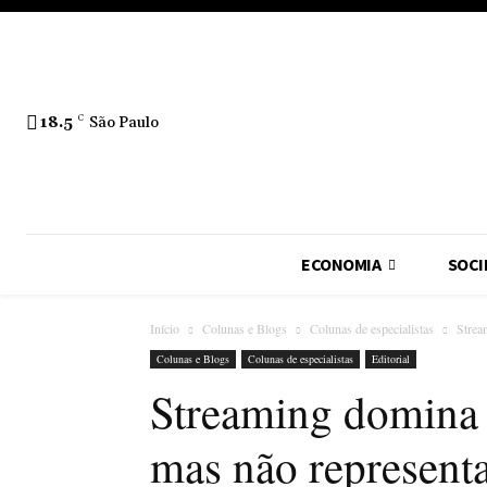
18.5
C
São Paulo
ECONOMIA
SOCI
Início
Colunas e Blogs
Colunas de especialistas
Strea
Colunas e Blogs
Colunas de especialistas
Editorial
Streaming domina 
mas não representa