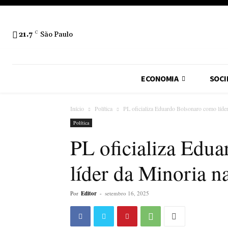
21.7
C
São Paulo
ECONOMIA
SOCI
Início
Política
PL oficializa Eduardo Bolsonaro como líde
Política
PL oficializa Edu
líder da Minoria 
Por
Editor
-
setembro 16, 2025