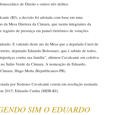
emocrático de Direito e outros três delitos.
cante (RJ), a decisão foi adotada com base em uma
ão da Mesa Diretora da Câmara, que isenta integrantes da
a e registro de presença em painel eletrônico de votações.
alendo. E valendo deste ato da Mesa que a deputada Carol de
uerreiro, deputado Eduardo Bolsonaro, que é sabido de todos,
 injustiças contra sua família”, afirmou Cavalcante em coletiva
a, no Salão Verde da Câmara. A nomeação de Eduardo,
da Câmara, Hugo Motta (Republicanos-PB).
cionada por Sóstenes Cavalcante consta em resolução assinada
s em 2015, Eduardo Cunha (MDB-RJ).
GENDO SIM O EDUARDO