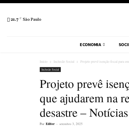
21.7
C
São Paulo
ECONOMIA
SOCI
Início
Inclusão Social
Projeto prevê isenção fiscal para e
Inclusão Social
Projeto prevê isen
que ajudarem na r
desastre – Notícias
Por
Editor
-
setembro 3, 2025