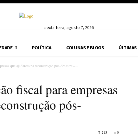
sexta-feira, agosto 7, 2026
EDADE
POLÍTICA
COLUNAS E BLOGS
ÚLTIMAS
mpresas que ajudarem na reconstrução pós-desastre –...
ção fiscal para empresas
econstrução pós-
213
0